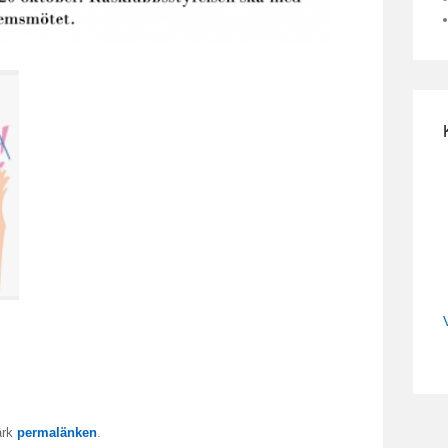
ärk
permalänken
.