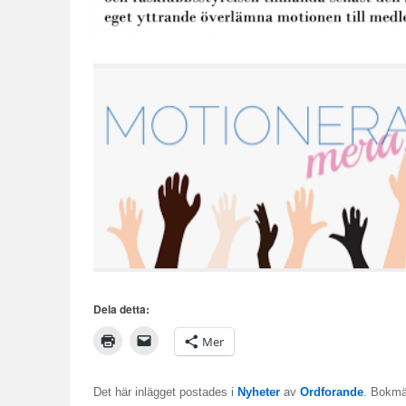
Dela detta:
Mer
Det här inlägget postades i
Nyheter
av
Ordforande
. Bokm