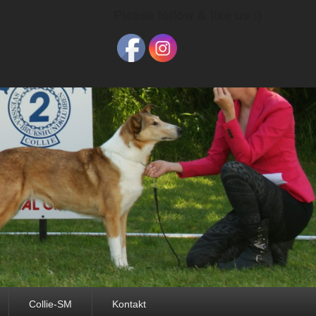
Please follow & like us :)
Collie-SM
Kontakt