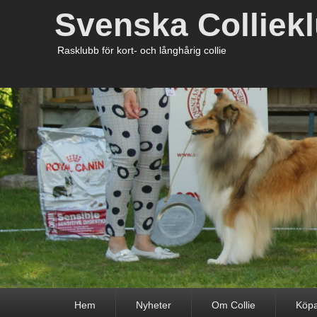
Svenska Colliek
Rasklubb för kort- och långhårig collie
Primär
Hem
Nyheter
Om Collie
Köpa
meny