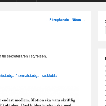
Inläggsnavigering
←
Föregående
Nästa
→
till sekreteraren i styrelsen.
t/stadgar/normalstadgar-rasklubb/