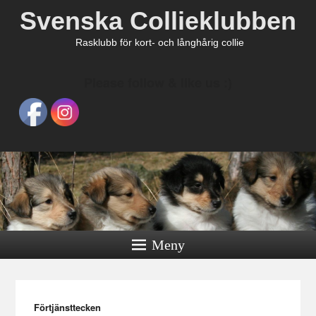
Svenska Collieklubben
Rasklubb för kort- och långhårig collie
Please follow & like us :)
Meny
Förtjänsttecken