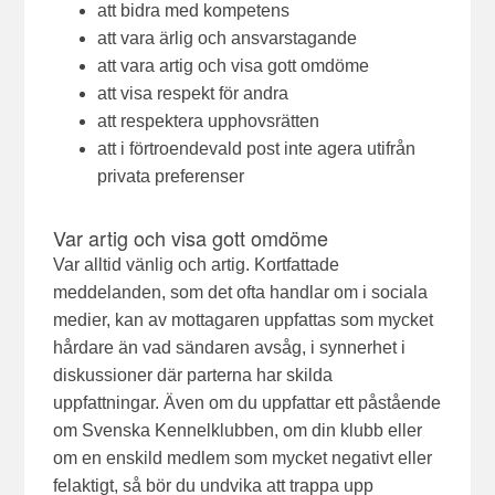
att bidra med kompetens
att vara ärlig och ansvarstagande
att vara artig och visa gott omdöme
att visa respekt för andra
att respektera upphovsrätten
att i förtroendevald post inte agera utifrån
privata preferenser
Var artig och visa gott omdöme
Var alltid vänlig och artig. Kortfattade
meddelanden, som det ofta handlar om i sociala
medier, kan av mottagaren uppfattas som mycket
hårdare än vad sändaren avsåg, i synnerhet i
diskussioner där parterna har skilda
uppfattningar. Även om du uppfattar ett påstående
om Svenska Kennelklubben, om din klubb eller
om en enskild medlem som mycket negativt eller
felaktigt, så bör du undvika att trappa upp