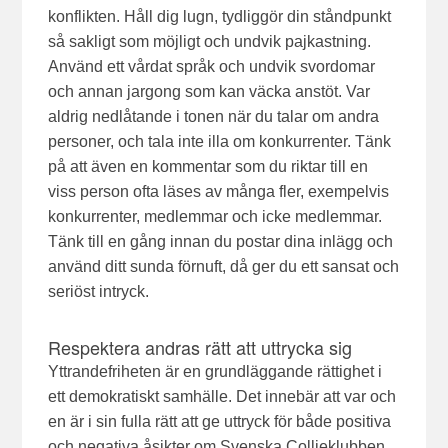
konflikten. Håll dig lugn, tydliggör din ståndpunkt
så sakligt som möjligt och undvik pajkastning.
Använd ett vårdat språk och undvik svordomar
och annan jargong som kan väcka anstöt. Var
aldrig nedlåtande i tonen när du talar om andra
personer, och tala inte illa om konkurrenter. Tänk
på att även en kommentar som du riktar till en
viss person ofta läses av många fler, exempelvis
konkurrenter, medlemmar och icke medlemmar.
Tänk till en gång innan du postar dina inlägg och
använd ditt sunda förnuft, då ger du ett sansat och
seriöst intryck.
Respektera andras rätt att uttrycka sig
Yttrandefriheten är en grundläggande rättighet i
ett demokratiskt samhälle. Det innebär att var och
en är i sin fulla rätt att ge uttryck för både positiva
och negativa åsikter om Svenska Collieklubben.