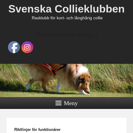
Svenska Collieklubben
Rasklubb för kort- och långhårig collie
Please follow & like us :)
Meny
Riktlinjer för funktionärer