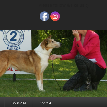
Please follow & like us :)
Collie-SM
Kontakt