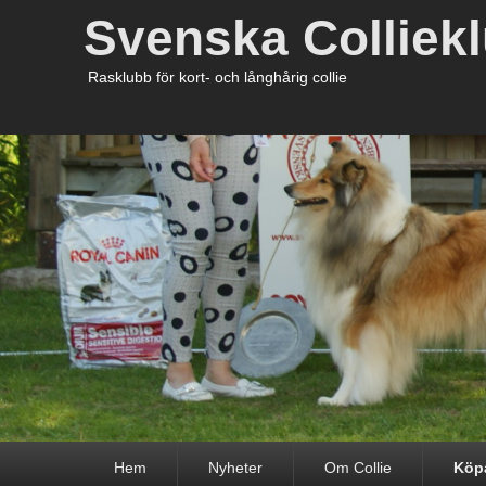
Svenska Colliek
Rasklubb för kort- och långhårig collie
Primär
Hem
Nyheter
Om Collie
Köpa
meny