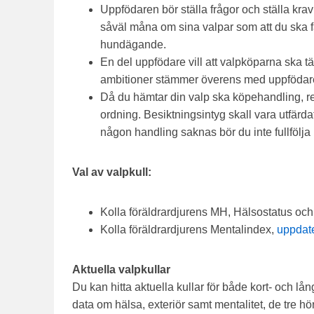
Uppfödaren bör ställa frågor och ställa krav
såväl måna om sina valpar som att du ska f
hundägande.
En del uppfödare vill att valpköparna ska tä
ambitioner stämmer överens med uppfödar
Då du hämtar din valp ska köpehandling, re
ordning. Besiktningsintyg skall vara utfärd
någon handling saknas bör du inte fullfölja
Val av valpkull:
Kolla föräldrardjurens MH, Hälsostatus och
Kolla föräldrardjurens Mentalindex,
uppdater
Aktuella valpkullar
Du kan hitta aktuella kullar för både kort- och lån
data om hälsa, exteriör samt mentalitet, de tre h