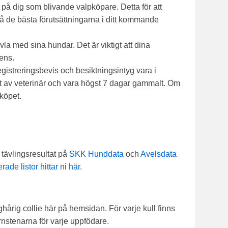
 på dig som blivande valpköpare. Detta för att
å de bästa förutsättningarna i ditt kommande
vla med sina hundar. Det är viktigt att dina
ens.
gistreringsbevis och besiktningsintyg vara i
at av veterinär och vara högst 7 dagar gammalt. Om
 köpet.
 tävlingsresultat på
SKK Hunddata
och
Avelsdata
ade listor hittar ni här.
ghårig collie här på hemsidan. För varje kull finns
örnstenarna för varje uppfödare.