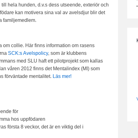
n till hela hunden, d.v.s dess utseende, exteriör och
ödare kan motivera sina val av avelsdjur blir det
ida familjemedlem.
ta om collie. Här finns information om rasens
ärna
SCK:s Avelspolicy
, som är klubbens
mmans med SLU haft ett pilotprojekt som kallas
edan våren 2012 finns det Mentalindex (MI) som
ns förväntade mentalitet.
Läs mer!
oende för
hemma hos uppfödaren
as första 8 veckor, det är en viktig del i