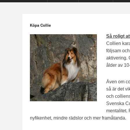
Köpa Collie
Så roligt at
Collien kara
följsam och
aktivering. 
ålder av 10-
Även om col
så är det vi
och colliens
Svenska Coll
mentalitet.
nyfikenhet, mindre rädslor och mer framåtanda.