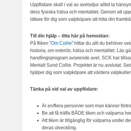
Uppfödare skall i val av avelsdjur alltid ta hänsy
dess fysiska hälsa och mentalitet. Genom att uppf
lättare för dig som valpköpare att hitta din framt
Till din hjälp – titta här på hemsidan:
På fliken
”Om Collie”
hittar du allt du behöver ve
historia, om exteriör, hälsa och mentalitet. Läs g
handlingsprogram avseende avel. SCK har tillsa
Mentalt Sund Collie. Projektet är nu avslutat. S
hjälper dig som valpköpare att värdera valpkulle
Tänka på vid val av uppfödare:
Är en/flera person/er som man känner förtr
Be att få träffa BÅDE tiken och valparna 
Att tiken är tillgänglig för valparna under der
deras utveckling.