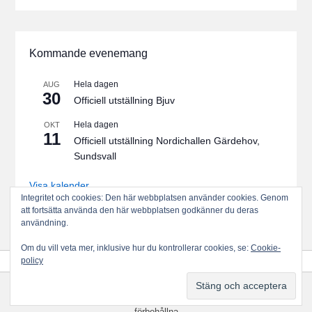
Kommande evenemang
Hela dagen
AUG
30
Officiell utställning Bjuv
Hela dagen
OKT
11
Officiell utställning Nordichallen Gärdehov,
Sundsvall
Visa kalender
Integritet och cookies: Den här webbplatsen använder cookies. Genom
att fortsätta använda den här webbplatsen godkänner du deras
användning.
Om du vill veta mer, inklusive hur du kontrollerar cookies, se:
Cookie-
policy
Upphovsrätt © 2026
Svenska Collieklubben
Alla rättigheter
förbehållna