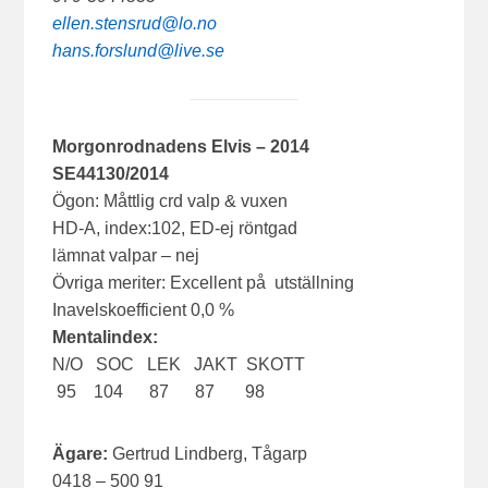
ellen.stensrud@lo.no
hans.forslund@live.se
Morgonrodnadens Elvis – 2014
SE44130/2014
Ögon: Måttlig crd valp & vuxen
HD-A, index:102, ED-ej röntgad
lämnat valpar – nej
Övriga meriter: Excellent på utställning
Inavelskoefficient 0,0 %
Mentalindex:
N/O SOC LEK JAKT SKOTT
95 104 87 87 98
Ägare:
Gertrud Lindberg, Tågarp
0418 – 500 91