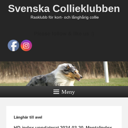
Svenska Collieklubben
Rasklubb för kort- och långhårig collie
Please follow & like us :)
Meny
Långhår till avel
HD-index uppdaterat 2024-03-20, Mentalindex