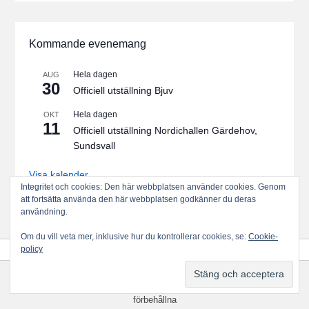
Kommande evenemang
Hela dagen
AUG
30
Officiell utställning Bjuv
Hela dagen
OKT
11
Officiell utställning Nordichallen Gärdehov,
Sundsvall
Visa kalender
Integritet och cookies: Den här webbplatsen använder cookies. Genom
att fortsätta använda den här webbplatsen godkänner du deras
användning.
Om du vill veta mer, inklusive hur du kontrollerar cookies, se:
Cookie-
policy
Upphovsrätt © 2026
Svenska Collieklubben
Alla rättigheter
förbehållna