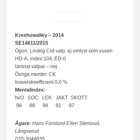
Kreshowalley – 2014
SE14611/2015
Ögon: Lindrig Crd valp, ej omlyst som vuxen
HD-A, index:104, ED-0
lämnat valpar – nej
Övriga meriter: CK
Inavelskoefficient 0,0 %
Mentalindex:
N/O SOC LEK JAKT SKOTT
96 88 98 91 97
Ägare:
Hans Forslund Ellen Stensrud,
Långserud
070-3044835