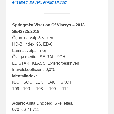
elisabeth.bauer59@gmail.com
Springmist
Viserion Of Viserys
– 2018
SE42725/2018
Ögon: ua valp & vuxen
HD-B, index: 96, ED-0
Lämnat valpar- nej
Övriga meriter: SE RALLYCH,
LD STARTKLASS, Exteriörbeskriven
Inavelskoefficient: 0,0%
Mentalindex:
N/O SOC LEK JAKT SKOTT
109 109 108 109 112
Ägare:
Anita Lindberg, Skellefteå
070- 66 71 711