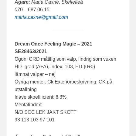
Ägare:
Maria Caxne, Skellefteå
07
0 – 687 06 15
maria.caxne@gmail.com
Dream Once Feeling Magic
– 2021
SE28463/2021
Ögon: CRD måttlig som valp, lindrig som vuxen
HD- grad (A+A), index: 103, ED-(0+0)
lämnat valpar – nej
Övriga meriter: Gk Exteriörbeskrivning, CK på
utställning
Inavelskoeffiicient: 6,3%
Mentalindex:
N/O SOC LEK JAKT SKOTT
93 113 103 97 101