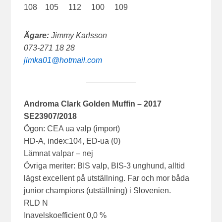
108 105 112 100 109
Ägare:
Jimmy Karlsson
073-271 18 28
jimka01@hotmail.com
Androma Clark Golden Muffin
– 2017
SE23907/2018
Ögon: CEA ua valp (import)
HD-A, index:104, ED-ua (0)
Lämnat valpar – nej
Övriga meriter: BIS valp, BIS-3 unghund, alltid
lägst excellent på utställning. Far och mor båda
junior champions (utställning) i Slovenien.
RLD N
Inavelskoefficient 0,0 %