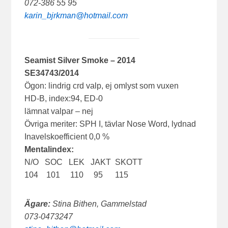
072-386 55 95
karin_bjrkman@hotmail.com
Seamist Silver Smoke – 2014
SE34743/2014
Ögon: lindrig crd valp, ej omlyst som vuxen
HD-B, index:94, ED-0
lämnat valpar – nej
Övriga meriter: SPH I, tävlar Nose Word, lydnad
Inavelskoefficient 0,0 %
Mentalindex:
N/O SOC LEK JAKT SKOTT
104 101 110 95 115
Ägare:
Stina Bithen, Gammelstad
073-0473247