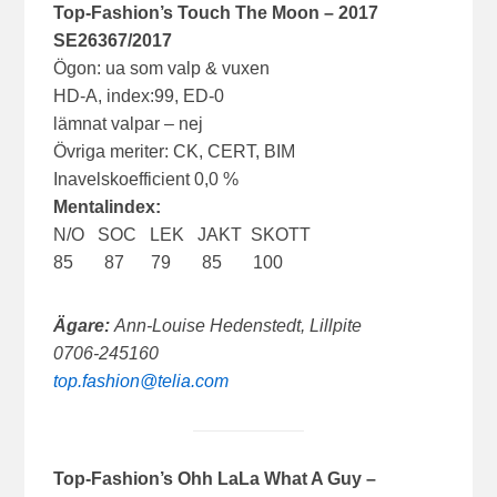
Top-Fashion’s Touch The Moon – 2017
SE26367/2017
Ögon: ua som valp & vuxen
HD-A, index:99, ED-0
lämnat valpar – nej
Övriga meriter: CK, CERT, BIM
Inavelskoefficient 0,0 %
Mentalindex:
N/O SOC LEK JAKT SKOTT
85 87 79 85 100
Ägare:
Ann-Louise Hedenstedt, Lillpite
0706-245160
top.fashion@telia.com
Top-Fashion’s Ohh LaLa What A Guy –