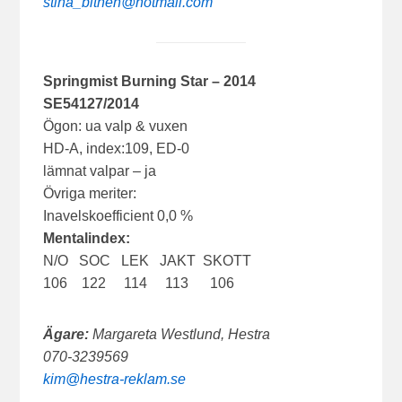
stina_bithen@hotmail.com
Springmist Burning Star – 2014
SE54127/2014
Ögon: ua valp & vuxen
HD-A, index:109, ED-0
lämnat valpar – ja
Övriga meriter:
Inavelskoefficient 0,0 %
Mentalindex:
N/O SOC LEK JAKT SKOTT
106 122 114 113 106
Ägare:
Margareta Westlund, Hestra
070-3239569
kim@hestra-reklam.se