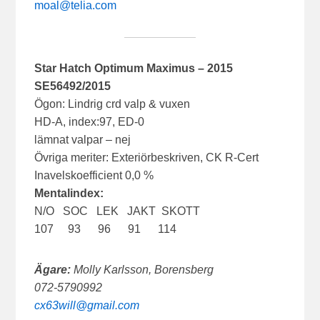
moal@telia.com
Star Hatch Optimum Maximus – 2015
SE56492/2015
Ögon: Lindrig crd valp & vuxen
HD-A, index:97, ED-0
lämnat valpar – nej
Övriga meriter: Exteriörbeskriven, CK R-Cert
Inavelskoefficient 0,0 %
Mentalindex:
N/O SOC LEK JAKT SKOTT
107 93 96 91 114
Ägare:
Molly Karlsson, Borensberg
072-5790992
cx63will@gmail.com