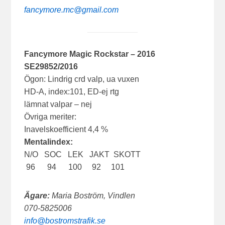
fancymore.mc@gmail.com
Fancymore Magic Rockstar – 2016
SE29852/2016
Ögon: Lindrig crd valp, ua vuxen
HD-A, index:101, ED-ej rtg
lämnat valpar – nej
Övriga meriter:
Inavelskoefficient 4,4 %
Mentalindex:
N/O SOC LEK JAKT SKOTT
96 94 100 92 101
Ägare:
Maria Boström, Vindlen
070-5825006
info@bostromstrafik.se