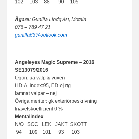
102 103 88 90 105
Ägare:
Gunilla Lindqvist, Motala
076 – 789 47 21
gunilla63@outlook.com
Angeleyes Magic Supreme – 2016
SE13079/2016
Ögon: ua valp & vuxen
HD-A, index:95, ED-ej rtg
lämnat valpar – nej
Övriga meriter: gk exteriörbeskrivning
Inavelskoefficient 0 %
Mentalindex
N/O SOC LEK JAKT SKOTT
94 109 101 93 103