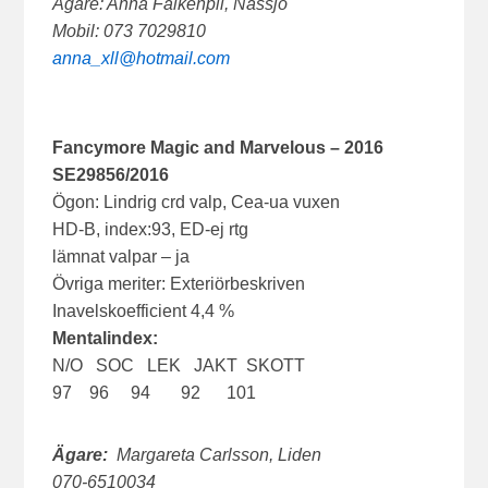
Ägare: Anna Falkenpil, Nässjö
Mobil: 073 7029810
anna_xll@hotmail.com
Fancymore Magic and Marvelous – 2016
SE29856/2016
Ögon: Lindrig crd valp, Cea-ua vuxen
HD-B, index:93, ED-ej rtg
lämnat valpar – ja
Övriga meriter: Exteriörbeskriven
Inavelskoefficient 4,4 %
Mentalindex:
N/O SOC LEK JAKT SKOTT
97 96 94 92 101
Ägare:
Margareta Carlsson, Liden
070-6510034