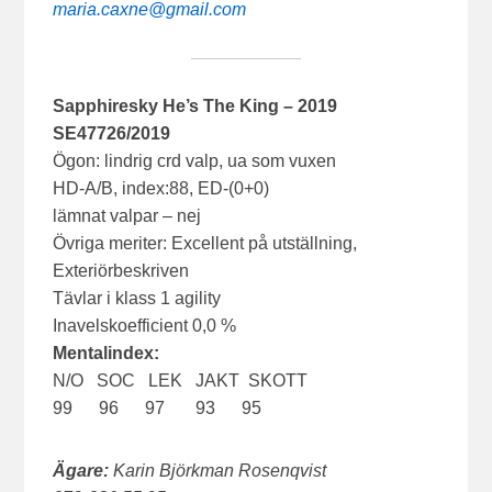
maria.caxne@gmail.com
Sapphiresky He’s The King – 2019
SE47726/2019
Ögon: lindrig crd valp, ua som vuxen
HD-A/B, index:88, ED-(0+0)
lämnat valpar – nej
Övriga meriter: Excellent på utställning,
Exteriörbeskriven
Tävlar i klass 1 agility
Inavelskoefficient 0,0 %
Mentalindex:
N/O SOC LEK JAKT SKOTT
99 96 97 93 95
Ägare:
Karin Björkman Rosenqvist