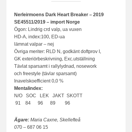
Nerleirmoens Dark Heart Breaker – 2019
SE45511/2019 – import Norge
Ögon: Lindrig crd valp, ua vuxen
HD-A, index:100, ED-ua
lämnat valpar – nej
Övriga meriter: RLD N, godkänt doftprov I,
GK exteriörbeskrivning, Exc.utställning
Tävlat sparsamt i rallylydnad, nosework
och freestyle (tävlar sparsamt)
Inavelskoefficient 0,0 %
Mentalindex:
N/O SOC LEK JAKT SKOTT
91 84 96 89 96
Ägare:
Maria Caxne, Skellefteå
07
0 – 687 06 15