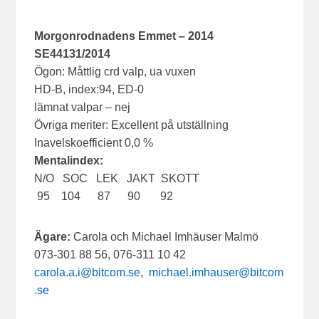
Morgonrodnadens Emmet – 2014
SE44131/2014
Ögon: Måttlig crd valp, ua vuxen
HD-B, index:94, ED-0
lämnat valpar – nej
Övriga meriter: Excellent på utställning
Inavelskoefficient 0,0 %
Mentalindex:
N/O SOC LEK JAKT SKOTT
95 104 87 90 92
Ägare:
Carola och Michael Imhäuser Malmö
073-301 88 56, 076-311 10 42
carola.a.i@bitcom.se
,
michael.imhauser@bitcom
.se