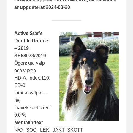
är uppdaterat 2024-03-20
Active Star’s
Double Double
– 2019
SE58073/2019
Ögon: ua, valp
och vuxen
HD-A, index:110,
ED-0
lämnat valpar –
nej
Inavelskoefficient
0,0 %
Mentalindex:
N/O SOC LEK JAKT SKOTT