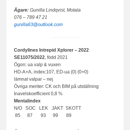
Ägare:
Gunilla Lindqvist, Motala
076 – 789 47 21
gunilla63@outlook.com
Cordylines Intrepid Xplorer
– 2022
SE11075/2022
, född 2021
Ögon: ua valp & vuxen
HD-A+A, index:107, ED-ua (0) (0+0)
lämnat valpar – nej
Övriga meriter: CK och BIM på utställning
Inavelskoefficient 0,8 %
Mentalindex
N/O SOC LEK JAKT SKOTT
85 87 93 99 89