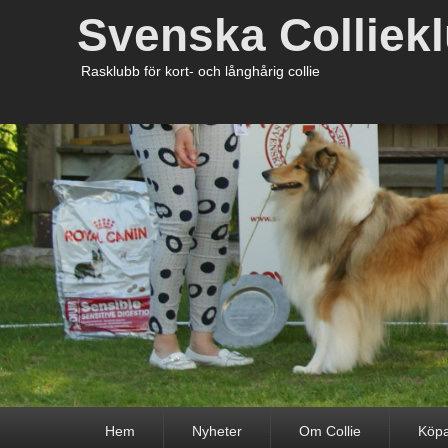
Svenska Colliek
Rasklubb för kort- och långhårig collie
Primär
Hem
Nyheter
Om Collie
Köpa
meny