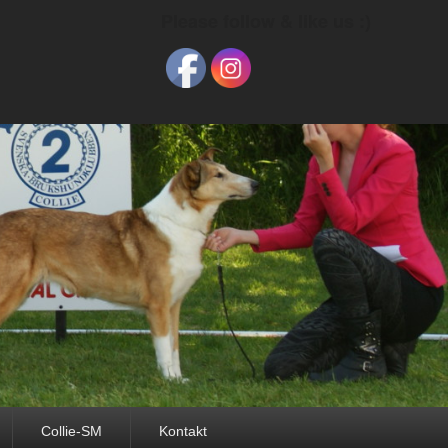
Please follow & like us :)
Collie-SM
Kontakt