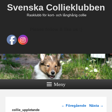
Svenska Collieklubben
Rasklubb för kort- och långhårig collie
Please follow & like us :)
Meny
Bildnavigering
← Föregående
Nästa →
collie_uppletande