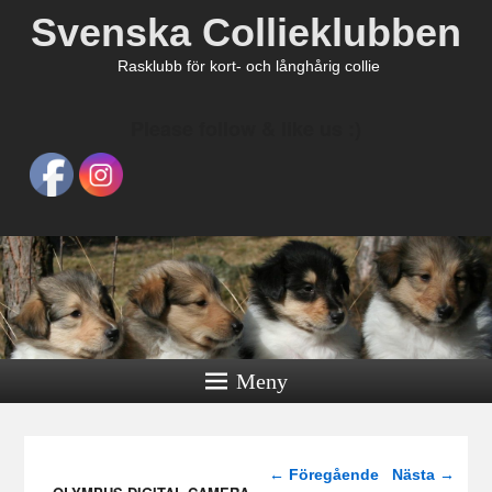
Svenska Collieklubben
Rasklubb för kort- och långhårig collie
Please follow & like us :)
Meny
Bildnavigering
← Föregående
Nästa →