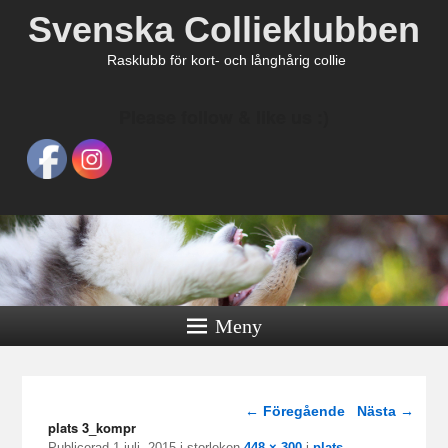
Svenska Collieklubben
Rasklubb för kort- och långhårig collie
Please follow & like us :)
Meny
Bildnavigering
← Föregående
Nästa →
plats 3_kompr
Publicerad
1 juli, 2015
i storleken
448 × 300
i
plats