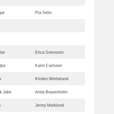
gat
Pia Selin
tar
Erica Svensson
jka
Karin Carlsson
a
Kirsten Wretstrand
k Jake
Anita Braxenholm
m
Jenny Marklund