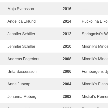
Maja Svensson
2016
—–
Angelica Eklund
2014
Puckolina Eiko
Jennifer Schiller
2012
Springmist´s W
Jennifer Schiller
2010
Mironik’s Mino
Andreas Fagerfors
2008
Mironik’s Mino
Brita Sassersson
2006
Fornborgens B
Anna Juntorp
2004
Mironik’s Flash
Johanna Moberg
2002
Mistral’s Rem