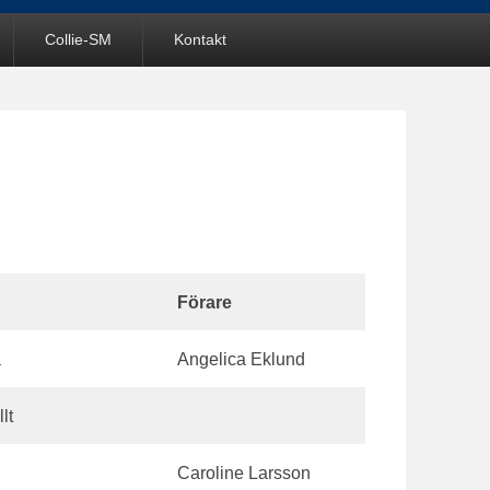
Collie-SM
Kontakt
Förare
a
Angelica Eklund
lt
Caroline Larsson