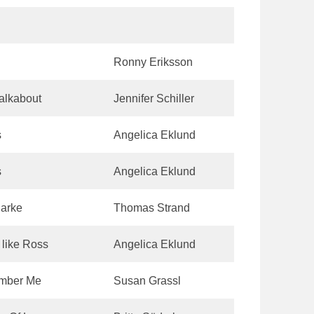
Ronny Eriksson
alkabout
Jennifer Schiller
s
Angelica Eklund
s
Angelica Eklund
jarke
Thomas Strand
 like Ross
Angelica Eklund
ember Me
Susan Grassl