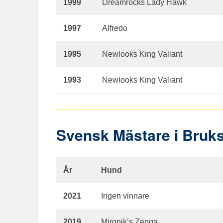
1999
Dreamrocks Lady Hawk
1997
Alfredo
1995
Newlooks King Valiant
1993
Newlooks King Valiant
Svensk Mästare i Bruk
År
Hund
2021
Ingen vinnare
2019
Mironik’s Zenga