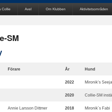
 Collie
Avel
Om Klubben
Aktivitetsområden
ie-SM
y
Förare
År
Hund
2022
Mironik’s Seej
2020
Collie-SM instäl
Annie Larsson Dittmer
2018
Mironik´s Fabi