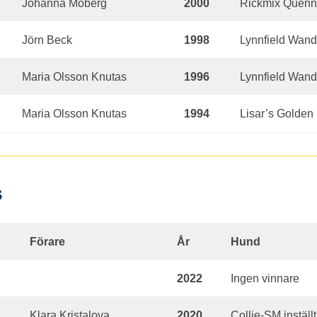
Johanna Moberg
2000
Rickmix Quenn
Jörn Beck
1998
Lynnfield Wand
Maria Olsson Knutas
1996
Lynnfield Wand
Maria Olsson Knutas
1994
Lisar’s Golde
s
Förare
År
Hund
2022
Ingen vinnare
Klara Kristalova
2020
Collie-SM inställt