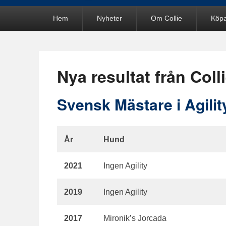
Primär
Hem
Nyheter
Om Collie
Köpa
meny
Nya resultat från Coll
Svensk Mästare i Agilit
År
Hund
2021
Ingen Agility
2019
Ingen Agility
2017
Mironik’s Jorcada