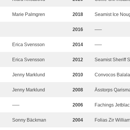
Marie Palmgren
2018
Seamist Ice Nou
2016
—–
Erica Svensson
2014
—–
Erica Svensson
2012
Seamist Sheriff S
Jenny Marklund
2010
Convocos Balala
Jenny Marklund
2008
Ässtorps Qarism
—–
2006
Fachings Jetblac
Sonny Bäckman
2004
Folias Zir Willia