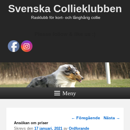
Svenska Collieklubben
Rasklubb för kort- och långhårig collie
Please follow & like us :)
Meny
Inläggsnavigering
←
Föregående
Nästa
→
Ansökan om priser
Skrevs den
17 januari, 2021
av
Ordforande