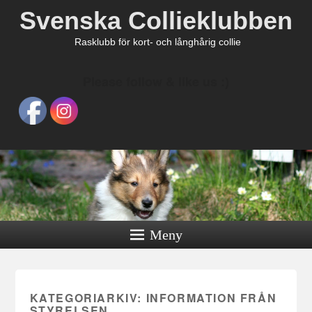
Svenska Collieklubben
Rasklubb för kort- och långhårig collie
Please follow & like us :)
Meny
KATEGORIARKIV:
INFORMATION FRÅN
STYRELSEN